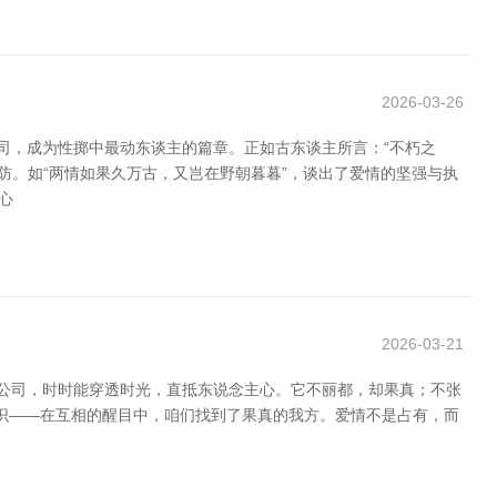
2026-03-26
司，成为性掷中最动东谈主的篇章。正如古东谈主所言：“不朽之
防。如“两情如果久万古，又岂在野朝暮暮”，谈出了爱情的坚强与执
心
2026-03-21
任公司，时时能穿透时光，直抵东说念主心。它不丽都，却果真；不张
共识——在互相的醒目中，咱们找到了果真的我方。爱情不是占有，而