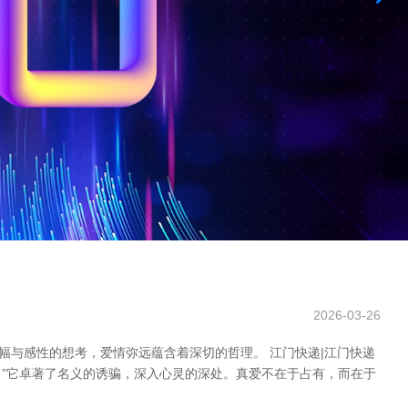
2026-03-26
幅与感性的想考，爱情弥远蕴含着深切的哲理。 江门快递|江门快递
。”它卓著了名义的诱骗，深入心灵的深处。真爱不在于占有，而在于