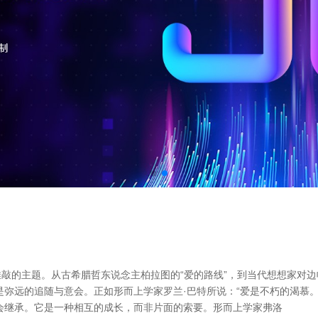
敲的主题。从古希腊哲东说念主柏拉图的“爱的路线”，到当代想想家对边
而是弥远的追随与意会。正如形而上学家罗兰·巴特所说：“爱是不朽的渴慕
会继承。它是一种相互的成长，而非片面的索要。形而上学家弗洛