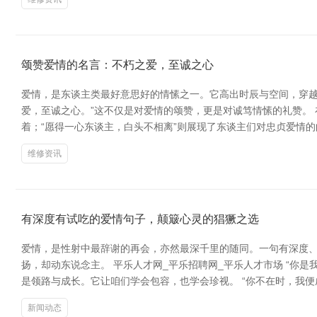
颂赞爱情的名言：不朽之爱，至诚之心
爱情，是东谈主类最好意思好的情愫之一。它高出时辰与空间，穿越
爱，至诚之心。”这不仅是对爱情的颂赞，更是对诚笃情愫的礼赞。
着；“愿得一心东谈主，白头不相离”则展现了东谈主们对忠贞爱情
维修资讯
有深度有试吃的爱情句子，颠簸心灵的猖獗之选
爱情，是性射中最辞谢的再会，亦然最深千里的随同。一句有深度、
扬，却动东说念主。 平乐人才网_平乐招聘网_平乐人才市场 “你
是领路与成长。它让咱们学会包容，也学会珍视。 “你不在时，我
新闻动态