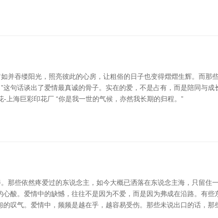
如并吞缕阳光，照亮彼此的心房，让粗俗的日子也变得熠熠生辉。而那些
”这句话谈出了爱情最真诚的骨子。实在的爱，不是占有，而是陪同与成
花-上海巨彩印花厂 “你是我一世的气候，亦然我长期的归程。”
。那些依然疼爱过的东说念主，如今大概已洒落在东说念主海，只留住一句
的心酸。爱情中的缺憾，往往不是因为不爱，而是因为弗成在沿路。有些东
怨的叹气。爱情中，频频是越在乎，越容易受伤。那些未说出口的话，那