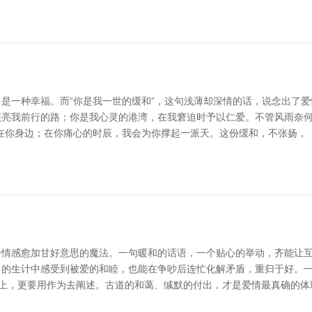
一种幸福。而“你是我一世的缓和”，这句浅薄却深情的话，说念出了爱情
亮我前行的路；你是我心灵的港湾，在我窘迫时予以仁爱。不管风雨奈何
在你身边；在你痛心的时辰，我会为你撑起一派天。这份缓和，不张扬，
情感愈加甘好意思的魔法。一句暖和的话语，一个贴心的举动，齐能让互
的生计中感受到被爱的和睦，也能在争吵后连忙化解矛盾，重归于好。一句
论上，更要用作为去阐述。古道的和蔼、缄默的付出，才是爱情最真确的体