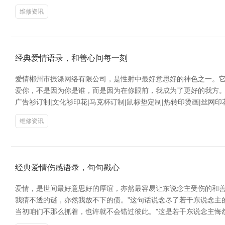
维修资讯
经典爱情语录，和善心间每一刻
爱情郴州市振涤网络有限公司，是性射中最好意思好的神色之一。它
爱你，不是因为你是谁，而是因为在你眼前，我成为了更好的我方。
广告衫订制|文化衫印花|马克杯订制|鼠标垫定制|热转印烫画|丝网印
维修资讯
经典爱情伤感语录，句句戳心
爱情，是世间最好意思好的厚谊，亦然最容易让东说念主受伤的和善
我猜不透的谜，亦然我放不下的债。”这句话说念尽了若干东说念主
当初咱们不那么抓着，也许就不会错过彼此。”这是若干东说念主悔