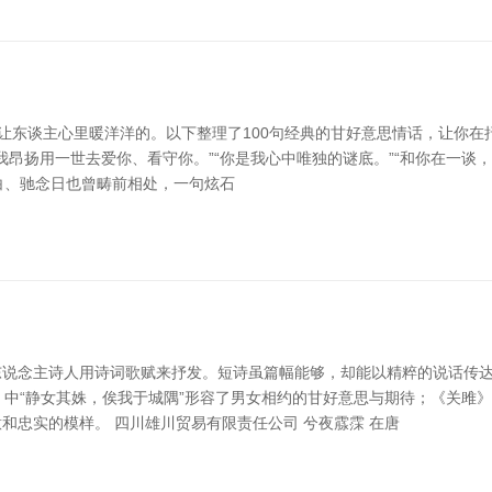
让东谈主心里暖洋洋的。以下整理了100句经典的甘好意思情话，让你在抒
扬用一世去爱你、看守你。”“你是我心中唯独的谜底。”“和你在一谈，连时辰
白、驰念日也曾畴前相处，一句炫石
说念主诗人用诗词歌赋来抒发。短诗虽篇幅能够，却能以精粹的说话传达深
女》中“静女其姝，俟我于城隅”形容了男女相约的甘好意思与期待；《关雎
忠实的模样。 四川雄川贸易有限责任公司 兮夜霡霂 在唐