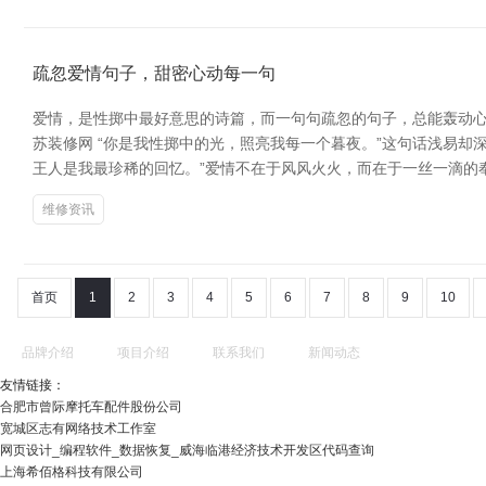
疏忽爱情句子，甜密心动每一句
爱情，是性掷中最好意思的诗篇，而一句句疏忽的句子，总能轰动心
苏装修网 “你是我性掷中的光，照亮我每一个暮夜。”这句话浅易
王人是我最珍稀的回忆。”爱情不在于风风火火，而在于一丝一滴的
维修资讯
首页
1
2
3
4
5
6
7
8
9
10
品牌介绍
项目介绍
联系我们
新闻动态
友情链接：
合肥市曾际摩托车配件股份公司
宽城区志有网络技术工作室
网页设计_编程软件_数据恢复_威海临港经济技术开发区代码查询
上海希佰格科技有限公司