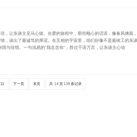
弦，让东谈主见马心猿。在爱的旅程中，那些顺心的话语，像春风拂面，保
却深情，谈出了最诚笃的厚谊。在互相的宇宙里，咱们好像不是最竣工的东谈
奉陪与珍惜。一句浅易的“我念念你”，胜过千语万言，让东谈主心动
11
下一页
末页
共
14
页
139
条记录