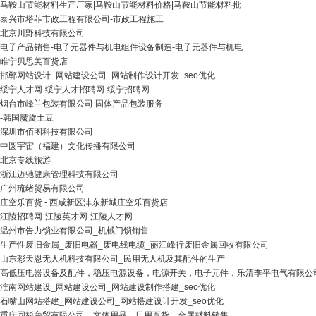
马鞍山节能材料生产厂家|马鞍山节能材料价格|马鞍山节能材料批
泰兴市塔菲市政工程有限公司-市政工程施工
北京川野科技有限公司
电子产品销售-电子元器件与机电组件设备制造-电子元器件与机电
睢宁贝思美百货店
邯郸网站设计_网站建设公司_网站制作设计开发_seo优化
绥宁人才网-绥宁人才招聘网-绥宁招聘网
烟台市峰兰包装有限公司 固体产品包装服务
-韩国魔旋土豆
深圳市佰图科技有限公司
中圆宇宙（福建）文化传播有限公司
北京专线旅游
浙江迈驰健康管理科技有限公司
广州琉绪贸易有限公司
庄空乐百货 - 西咸新区沣东新城庄空乐百货店
江陵招聘网-江陵英才网-江陵人才网
温州市告力锁业有限公司_机械门锁销售
生产性废旧金属_废旧电器_废电线电缆_丽江峰行废旧金属回收有限公司
山东彩天恩无人机科技有限公司_民用无人机及其配件的生产
高低压电器设备及配件，稳压电源设备，电源开关，电子元件，乐清季平电气有限公
淮南网站建设_网站建设公司_网站建设制作搭建_seo优化
石嘴山网站搭建_网站建设公司_网站搭建设计开发_seo优化
重庆同杉商贸有限公司，文体用品，日用百货，金属材料销售