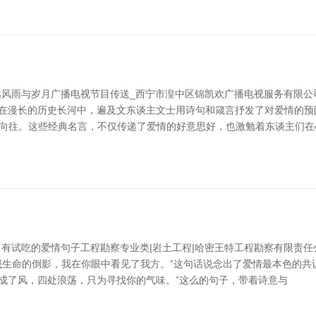
风雨与岁月广播电视节目传送_西宁市湟中区锦凯欢广播电视服务有限公
 在漫长的历史长河中，遍及文东谈主文士用诗句和箴言抒发了对爱情的预
的向往。这些经典名言，不仅传递了爱情的好意思好，也激勉着东谈主们在
有试吃的爱情句子工程勘察专业类|岩土工程|哈密王特工程勘察有限责
是我生命的倒影，我在你眼中看见了我方。”这句话说念出了爱情最本色的
便成了风，四处浪荡，只为寻找你的气味。”这么的句子，带着诗意与