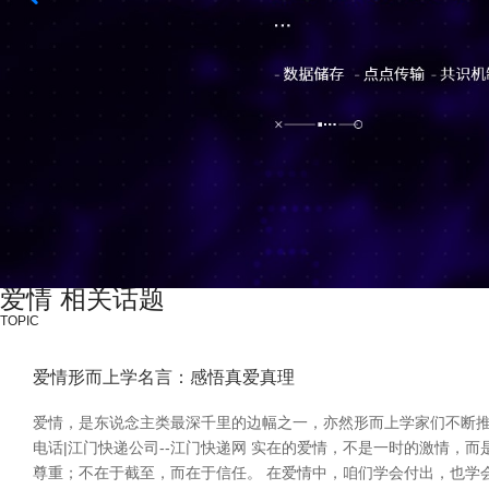
爱情 相关话题
TOPIC
爱情形而上学名言：感悟真爱真理
爱情，是东说念主类最深千里的边幅之一，亦然形而上学家们不断推
电话|江门快递公司--江门快递网 实在的爱情，不是一时的激情，
尊重；不在于截至，而在于信任。 在爱情中，咱们学会付出，也学