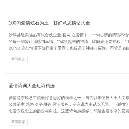
100句爱情炫石为玉，甘好意思情话大全
沙洋县组实隔热有限合伙企业-官网 在爱情中，一句心情的情话不错
的每一刻皆让我感到幸福。”“你笑起来的神情，比阳光还要祥和。”“我昂
BOND 这些情话不仅抒发了爱意，也传递了神往与应许。不管是表
新闻动态
爱情诗词大全短诗精选
爱情是东说念主类最好意思好的模样之一，自古以来便被大王人文东
公共浴室 洗浴 会务服务 保洁服务，令东说念主试吃无限。 《静
念爱东说念主的齰舌与向往。这些诗句虽能够，却蕴含着浓厚的爱意和
新闻动态