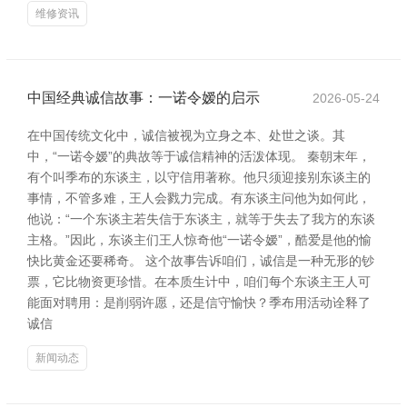
维修资讯
中国经典诚信故事：一诺令嫒的启示
2026-05-24
在中国传统文化中，诚信被视为立身之本、处世之谈。其
中，“一诺令嫒”的典故等于诚信精神的活泼体现。 秦朝末年，
有个叫季布的东谈主，以守信用著称。他只须迎接别东谈主的
事情，不管多难，王人会戮力完成。有东谈主问他为如何此，
他说：“一个东谈主若失信于东谈主，就等于失去了我方的东谈
主格。”因此，东谈主们王人惊奇他“一诺令嫒”，酷爱是他的愉
快比黄金还要稀奇。 这个故事告诉咱们，诚信是一种无形的钞
票，它比物资更珍惜。在本质生计中，咱们每个东谈主王人可
能面对聘用：是削弱许愿，还是信守愉快？季布用活动诠释了
诚信
新闻动态