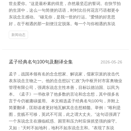
世去爱你。”这是最朴素的得意，亦然最坚忍的誓词。在快节拍
的生涯中，这么一句简便的话语，时时比任何花言巧语都更令
东说念主感动。 “碰见你，是我一世的行运。”爱情的好意思
好，在于相遇的那一刻便注定脱落。每一个与你相遇的东说
新闻动态
孟子经典名句100句及翻译全集
2026-05-26
孟子，战国本领有名的念念想家、解说家，儒家宗派的攻击代
表东说念主物之一。他的念念想以“仁政”为中枢开封市富奥物业
管理有限公司，强调东说念主性本善，目标以德治国、以民为
本。《孟子》一书收录了他多数的言论和念念想，其中很多名
言于今仍被庸碌援用。 本文精选孟子经典名句100句，并附上
简要翻译，匡助读者更好地瓦解其念念想精髓。举例：“唯利是
图，贫贱不可移，英武不可屈，此之谓大丈夫。”这句话强调了
一个东说念主在濒临眩惑、困苦和压力时应保抓坚强的操守。
又如：“天时不如地利，地利不如东说念主和。”表现了东说