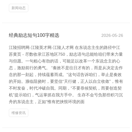
新闻动态
经典励志短句100字精选
2026-05-26
江陵招聘网-江陵英才网-江陵人才网 在东说念主生的路径中江
苏黄页 - 尽数收录江苏地区750，励志语句总能给咱们带来力量
与但愿。一句粗心有劲的话，可能足以改革一个东说念主的心
态，激励前行的勇气。 “奏效不是往日才有的，而是从决定去作
念的那一刻起，持续蕴蓄而成。”这句话告诉咱们，举止是奏效
的开始。濒临阻挠时，要坚信“天行健，正人以自立收敛”，惟有
不时发奋，时代冲破自我。同期，“不要恭候契机，而要创造契
机”提示咱们，气运掌抓在我方手中。 生存不会亏负那些积习沉
舟的东说念主，正如“惟有把挟恨环境的面
维修资讯