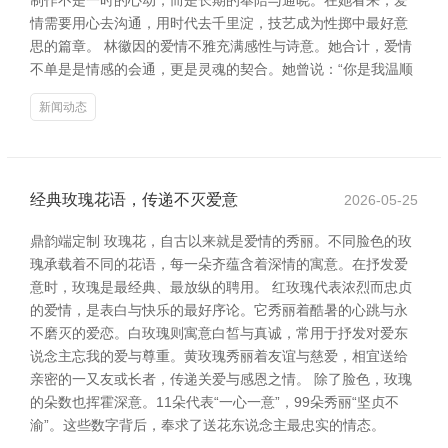
制作不是一时的心动，而是长期的奉陪与通晓。在她看来，爱
情需要用心去沟通，用时代去千里淀，技艺成为性掷中最好意
思的篇章。 林徽因的爱情不雅充满感性与诗意。她合计，爱情
不单是是情感的会通，更是灵魂的契合。她曾说：“你是我温顺
新闻动态
经典玫瑰花语，传递不灭爱意
2026-05-25
鼎韵端定制 玫瑰花，自古以来就是爱情的秀丽。不同脸色的玫
瑰承载着不同的花语，每一朵齐蕴含着深情的寓意。在抒发爱
意时，玫瑰是最经典、最放纵的聘用。 红玫瑰代表浓烈而忠贞
的爱情，是表白与快乐的最好序论。它秀丽着酷暑的心跳与永
不磨灭的爱恋。白玫瑰则寓意白皙与真诚，常用于抒发对爱东
说念主忘我的爱与尊重。黄玫瑰秀丽着友谊与慈爱，相宜送给
亲密的一又友或长者，传递关爱与感恩之情。 除了脸色，玫瑰
的朵数也挥霍深意。11朵代表“一心一意”，99朵秀丽“坚贞不
渝”。这些数字背后，奉求了送花东说念主最忠实的情态。