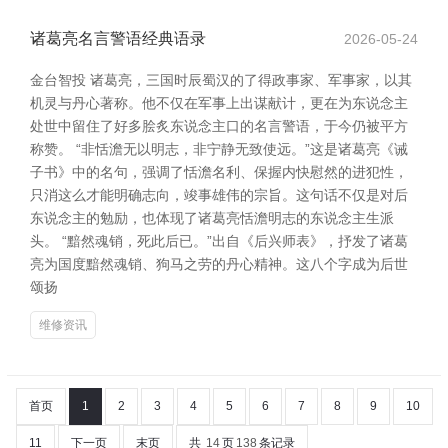
诸葛亮名言警语经典语录
2026-05-24
金台智投 诸葛亮，三国时辰蜀汉的了得政事家、军事家，以其
机灵与丹心著称。他不仅在军事上出谋献计，更在为东说念主
处世中留住了好多脍炙东说念主口的名言警语，于今仍被平方
称赞。 “非恬澹无以明志，非宁静无致使远。”这是诸葛亮《诫
子书》中的名句，强调了恬澹名利、保握内快慰然的进犯性，
只消这么才能明确志向，竣事雄伟的宗旨。这句话不仅是对后
东说念主的勉励，也体现了诸葛亮恬澹明志的东说念主生派
头。 “黯然魂销，死此后已。”出自《后兴师表》，抒发了诸葛
亮为国度黯然魂销、狗马之劳的丹心精神。这八个字成为后世
颂扬
维修资讯
首页
1
2
3
4
5
6
7
8
9
10
11
下一页
末页
共
14
页
138
条记录