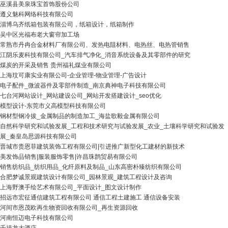
巫溪县美泉珠宝首饰股份公司
遵义魅科网络科技有限公司
淄博乌齐纸箱包装有限公司，纸箱设计，纸箱制作
吴中区光福布老大窗帘加工场
常熟市丹冉合金材料厂有限公司、发热电阻材料、电热丝、电热管销售
江阴乐麦科技有限公司_汽车排气净化_消音系统设备及其零部件的研究
煤炭的开采及销售 贵州福礼煤业有限公司
上海玟可康实业有限公司-企业管理-物业管理-广告设计
电子配件_微波器件及零部件制造_南京典神电子科技有限公司
七台河网站设计_网站建设公司_网站开发搭建设计_seo优化
模型设计-东莞市义高模型科技有限公司
钢材型钢冷拔_金属制品的制造加工_海盐歌毅金属有限公司
自然科学研究和试验发展_工程和技术研究与试验发展_农业_土壤科学研究和试验发
展_秦皇岛思源科技有限公司
晋城市贵恩菲建筑装饰工程有限公司|引进推广新型化工建材的新技术
美发饰品销售|服装服饰零售|许昌珠鹊贸易有限公司
销售纺织品_纺织用品_化纤原料及制品_山东高密朴臻纺织有限公司
合肥梦诚景观建筑设计有限公司_园林景观_建筑工程设计及咨询
上海野澳手绘艺术有限公司_平面设计_图文设计制作
招远市宏征通信建筑工程有限公司 通信工程土建施工 通信设备安装
河间市恩茂欧再生物资回收有限公司_再生资源回收
河南恒迈电子科技有限公司