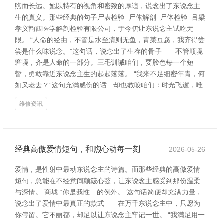
煦而长远。她以特有的视角和密致的厚谊，说念出了东说念主
生的真义。那些经典的句子尸表检验_尸体解剖_尸体检验_吕梁
孝义韵西医学解剖检验有限公司，于今仍让东说念主试吃无
限。 “人命的经由，不管是水至清则无鱼，青菜豆腐，我齐得尝
尝是什么味说念。”这句话，说念出了生存的骨子——不管顺境
窘境，齐是人命的一部分。三毛训诫咱们，要脸色每一个短
暂，勇敢靠近东说念主生的起起落落。 “我来不足细密年青，何
如又老去？”这句充满感伤的话，却也教唆咱们：时光飞逝，唯
维修资讯
经典高傲爱情短句，和煦心动每一刻
2026-05-26
爱情，是性射中最动东说念主的诗篇。而那些经典的高傲爱情
短句，总能在不经意间颠簸心弦，让东说念主感受到那份温柔
与深情。 商城 “你是我惟一的例外。”这句话简便却充满力量，
说念出了爱情中最真正的款式——在万千东说念主中，只愿为
你停留。它不丽都，却足以让东说念主牢记一世。 “我满足用一