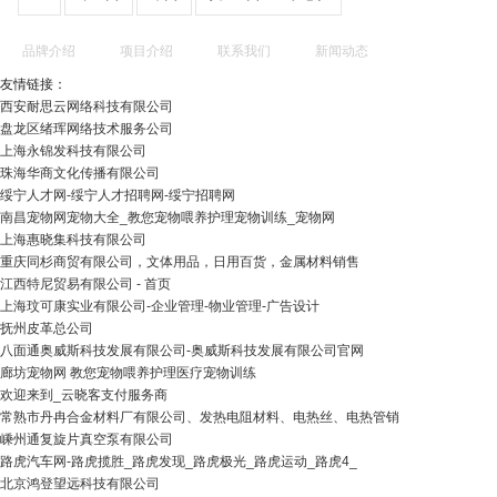
品牌介绍
项目介绍
联系我们
新闻动态
友情链接：
西安耐思云网络科技有限公司
盘龙区绪珲网络技术服务公司
上海永锦发科技有限公司
珠海华商文化传播有限公司
绥宁人才网-绥宁人才招聘网-绥宁招聘网
南昌宠物网宠物大全_教您宠物喂养护理宠物训练_宠物网
上海惠晓集科技有限公司
重庆同杉商贸有限公司，文体用品，日用百货，金属材料销售
江西特尼贸易有限公司 - 首页
上海玟可康实业有限公司-企业管理-物业管理-广告设计
抚州皮革总公司
八面通奥威斯科技发展有限公司-奥威斯科技发展有限公司官网
廊坊宠物网 教您宠物喂养护理医疗宠物训练
欢迎来到_云晓客支付服务商
常熟市丹冉合金材料厂有限公司、发热电阻材料、电热丝、电热管销
嵊州通复旋片真空泵有限公司
路虎汽车网-路虎揽胜_路虎发现_路虎极光_路虎运动_路虎4_
北京鸿登望远科技有限公司